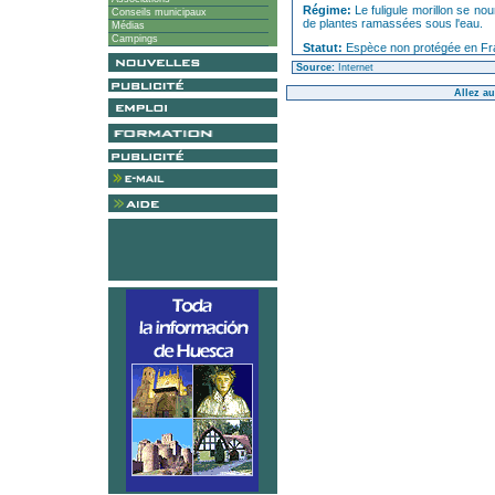
Régime:
Le fuligule morillon se no
Conseils municipaux
de plantes ramassées sous l'eau.
Médias
Campings
Statut:
Espèce non protégée en Fr
Source:
Internet
Allez au