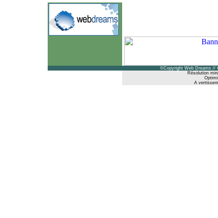
©Copyright Web Dreams // 
Résolution min
Optimi
A vertisseme