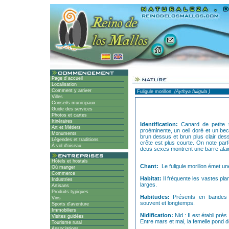
Page d´accueil
Localisation
Comment y arriver
Fuligule morillon
(Aythya fuligula )
Villes
Conseils municipaux
Guide des services
Photos et cartes
Itinéraires
Identification:
Canard de petite 
Art et Métiers
proéminente, un oeil doré et un bec
Monuments
brun dessus et brun plus clair de
Légendes et traditions
crête est plus courte. On note par
À vol d'oiseau
deus sexes montrent une barre alai
Hôtels et hostals
Chant:
Le fuligule morillon émet un
Où manger
Commerce
Habitat:
Il fréquente les vastes plan
Industries
larges.
Artisans
Produits typiques
Habitudes:
Présents en bandes 
Vins
souvent et longtemps.
Sports d'aventure
Immobiliers
Nidification:
Nid : Il est établi prè
Visites guidées
Entre mars et mai, la femelle pond d
Tourisme rural
Associations