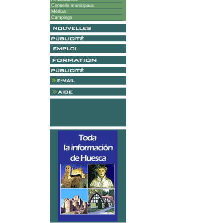
Conseils municipaux
Médias
Campings