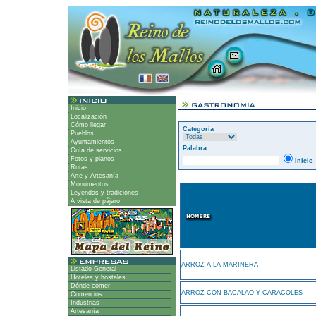
Inicio
Localización
Cómo llegar
Categoría
Pueblos
Ayuntamientos
Palabra
Guía de servicios
Fotos y planos
Inicio
Rutas
Arte y Artesanía
Monumentos
Leyendas y tradiciones
A vista de pájaro
ARROZ A LA MARINERA
Listado General
Hoteles y hostales
Dónde comer
ARROZ CON BACALAO Y CARACOLES
Comercios
Industrias
Artesanía