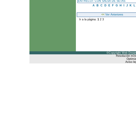
ENTRECOT CON SALSA DE SETAS
A
B
C
D
E
F
G
H
I
J
K
<<
Ver Anteriores
Ir a la página:
1
2
3
©Copyright Web Dreams
Resolución mín
Optimiz
Aviso le