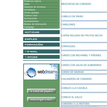
Productos típicos
Vinos
BROCHETAS DE CORDERO
Deportes de Aventura
Inmobiliaria
Visitas guiadas
Turismo rural
CABELLO DE ÁNGEL
Asociaciones
Ayuntamientos
Medios de información
CANELONES
Campings
CAPÓN RELLENO DE FRUTOS SECOS
CARACOLES
CARDO CON BECHAMEL Y PIÑONES
CARDO CON SALSA DE ALMENDRAS
CARDO DE NAVIDAD
CHILINDRÓN DE CORDERO
CONEJO A LA CAZUELA
CONEJO AL AJILLO
CORDERO A LA PASTORA