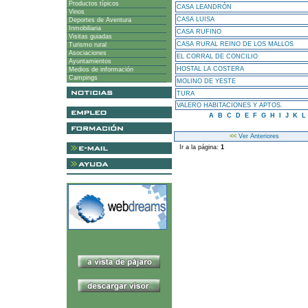
Productos típicos
CASA LEANDRÓN
Vinos
CASA LUISA
Deportes de Aventura
Inmobiliaria
CASA RUFINO
Visitas guiadas
CASA RURAL REINO DE LOS MALLOS
Turismo rural
Asociaciones
EL CORRAL DE CONCILIO
Ayuntamientos
HOSTAL LA COSTERA
Medios de información
Campings
MOLINO DE YESTE
TURA
VALERO HABITACIONES Y APTOS.
A
B
C
D
E
F
G
H
I
J
K
L
<<
Ver Anteriores
Ir a la página:
1