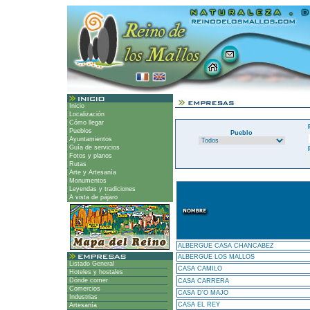
Inicio
Localización
Cómo llegar
Pueblos
Pueblo
Ayuntamientos
Guía de servicios
Fotos y planos
Rutas
Arte y Artesanía
Monumentos
Leyendas y tradiciones
A vista de pájaro
ALBERGUE CASA CHANCABEZ
ALBERGUE LOS MALLOS
Listado General
CASA CAMILO
Hoteles y hostales
Dónde comer
CASA CARRERA
Comercios
CASA D'O MAJO
Industrias
CASA EL REY
Artesanía