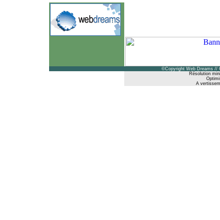
©Copyright Web Dreams // 
Résolution min
Optimi
A vertisseme