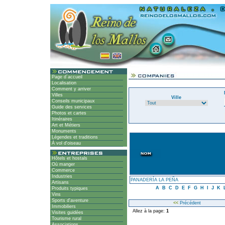
Page d´accueil
Localisation
Comment y arriver
Villes
Ville
Conseils municipaux
Guide des services
Photos et cartes
Itinéraires
Art et Métiers
Monuments
Légendes et traditions
À vol d'oiseau
Hôtels et hostals
Où manger
Commerce
Industries
PANADERÍA LA PEÑA
Artisans
A
B
C
D
E
F
G
H
I
J
K
Produits typiques
Vins
Sports d'aventure
<<
Précédent
Immobiliers
Allez à la page:
1
Visites guidées
Tourisme rural
Associations